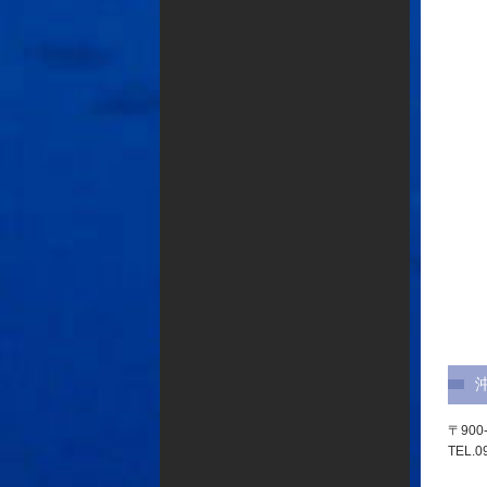
〒900
TEL.0