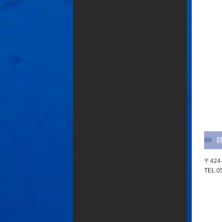
〒424
TEL.0