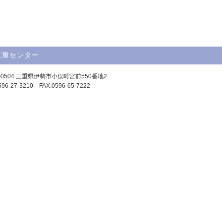
三重センター
9-0504 三重県伊勢市小俣町宮前550番地2
596-27-3210 FAX.0596-65-7222