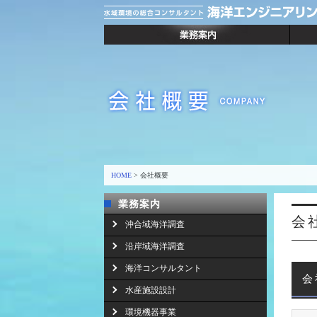
HOME
> 会社概要
業務案内
会
沖合域海洋調査
沿岸域海洋調査
海洋コンサルタント
会
水産施設設計
環境機器事業