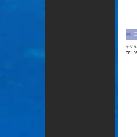
〒51
TEL.0