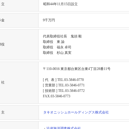
 立
昭和44年11月15日設立
本金
9千万円
代表取締役社長 鬼頭 毅
取締役 東 諭
締役
取締役 福永 卓司
取締役 杉山 真実
〒110-0016 東京都台東区台東4丁目28番11号
[ 代 表 ] TEL.03-5846-0770
 社
[ 営業部 ] TEL.03-5846-0771
[ 技術部 ] TEL.03-5846-0772
FAX.03-5846-0773
 主
タキオニッシュホールディングス株式会社
・
沿岸海洋調査株式会社