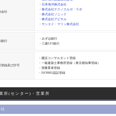
・
日本海洋株式会社
・
株式会社テクノスルガ・ラボ
連会社
・
株式会社ソニック
・
株式会社アビサル
・
サンエイ・マリン株式会社
・みずほ銀行
引銀行
・三菱UFJ銀行
・建設コンサルタント登録
・一級建築士事務所登録（東京都知事登録）
業登録及び許可
・測量業者登録
・ISO9001認証登録
業所(センター)・営業所
本社