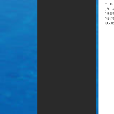
〒11
[ 代 表
[ 営業部
[ 技術部
FAX.0