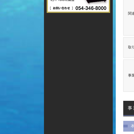
関
取
事
事